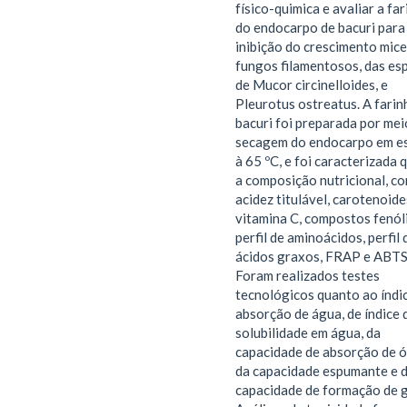
físico-quimica e avaliar a fa
do endocarpo de bacuri para
inibição do crescimento micel
fungos filamentosos, das es
de Mucor circinelloides, e
Pleurotus ostreatus. A farin
bacuri foi preparada por mei
secagem do endocarpo em es
à 65 ºC, e foi caracterizada 
a composição nutricional, cor
acidez titulável, carotenoide
vitamina C, compostos fenól
perfil de aminoácidos, perfil 
ácidos graxos, FRAP e ABTS
Foram realizados testes
tecnológicos quanto ao índi
absorção de água, de índice 
solubilidade em água, da
capacidade de absorção de ó
da capacidade espumante e 
capacidade de formação de g