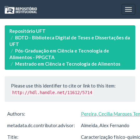
Skip
navigation
Repositório UFT
BDTD - Biblioteca Digital de Teses e Dissertações da
UFT
Pós-Graduação em Ciência e Tecnologia de
Alimentos - PPGCTA
Mestrado em Ciência e Tecnologia de Alimentos
Please use this identifier to cite or link to this item:
http://hdl.handle.net/11612/5714
Authors:
Pereira, Cecília Marques Te
metadata.dc.contributor.advisor:
Almeida, Alex Fernando
Title:
Caracterização físico-químic