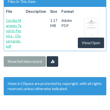
Files in This Item:
File
Description
Size
Format
Cecília M
1.17
Adobe
arques Te
MB
PDF
nório Per
eira - Dis
sertação.
View/Open
pdf
Show full item record
Items in DSpace are protected by copyright, with all rights
reserved, unless otherwise indicated.