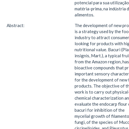
potencial para sua utilizaçã
matéria-prima, na indústria 
alimentos.
Abstract:
The development of new pro
is a strategy used by the fo
industry to attract consume
looking for products with hi
nutritional value. Bacuri (Pl
insignis, Mart.), a typical frui
from the Amazon region, has
bioactive compounds that p
important sensory character
for the development of new
products. The objective of th
work is to carry out physical
chemical characterization a
evaluate the endocarp flour 
bacuri for inhibition of the
mycelial growth of filament
fungi, of the species of Muc
circinelloides, and Pleurotus