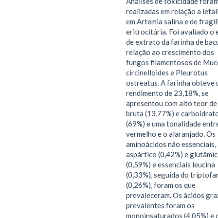
Análises de toxicidade fora
realizadas em relação a leta
em Artemia salina e de fragi
eritrocitária. Foi avaliado o 
de extrato da farinha de bac
relação ao crescimento dos
fungos filamentosos de Muc
circinelloides e Pleurotus
ostreatus. A farinha obteve
rendimento de 23,18%, se
apresentou com alto teor de 
bruta (13,77%) e carboidrat
(69%) e uma tonalidade entr
vermelho e o alaranjado. Os
aminoácidos não essenciais,
aspártico (0,42%) e glutâmi
(0,59%) e essenciais leucina
(0,33%), seguida do triptofa
(0,26%), foram os que
prevaleceram. Os ácidos gr
prevalentes foram os
monoinsaturados (4,05%) e 