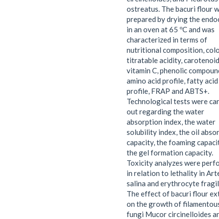
ostreatus. The bacuri flour 
prepared by drying the endo
in an oven at 65 ºC and was
characterized in terms of
nutritional composition, colo
titratable acidity, carotenoid
vitamin C, phenolic compoun
amino acid profile, fatty acid
profile, FRAP and ABTS+.
Technological tests were car
out regarding the water
absorption index, the water
solubility index, the oil abso
capacity, the foaming capaci
the gel formation capacity.
Toxicity analyzes were perf
in relation to lethality in Ar
salina and erythrocyte fragil
The effect of bacuri flour ex
on the growth of filamentou
fungi Mucor circinelloides a