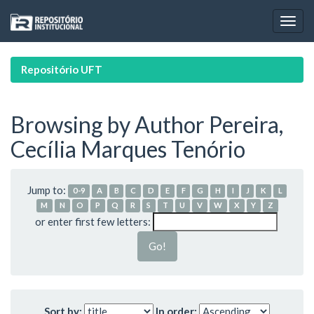
Skip
navigation
Repositório UFT
Browsing by Author Pereira,
Cecília Marques Tenório
Jump to:
0-9
A
B
C
D
E
F
G
H
I
J
K
L
M
N
O
P
Q
R
S
T
U
V
W
X
Y
Z
or enter first few letters:
Sort by:
In order: