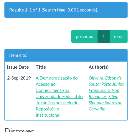
Results 1-1 of 1 (Search time: 0.001 seconds).
previous
1
next
Item hits:
Issue Date
Title
Author(s)
2-Sep-2019
A Democratização do
Oliveira, Edson de
Acesso ao
Sousa
;
Pôrto Júnior,
Conhecimento na
Francisco Gilson
Universidade Federal do
Rebouças
;
Silva,
Tocantins por meio do
Sinomar Soares de
Repositório
Carvalho
Institucional
Discover