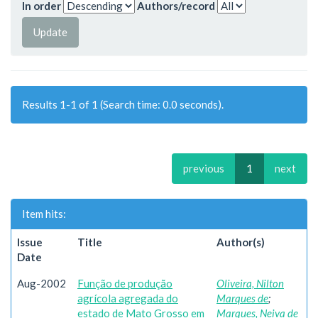
In order
Authors/record
Results 1-1 of 1 (Search time: 0.0 seconds).
previous
1
next
Item hits:
Issue
Title
Author(s)
Date
Aug-2002
Função de produção
Oliveira, Nilton
agrícola agregada do
Marques de
;
estado de Mato Grosso em
Marques, Neiva de