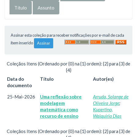
Assinar esta coleção para receber notificações por e-mail de cada
item inserido
Coleçãos Itens (Ordenado por {0} na {1} ordem): {2} para {3} de
{4}
Data do
Título
Autor(es)
documento
25-Mai-2026
Uma reflexão sobre
Arruda, Solange de
modelagem
Oliveira Jorge
;
matemática como
Kupertino,
recurso de ensino
Walquiria Dias
Coleçãos Itens (Ordenado por {0} na {1} ordem): {2} para {3} de