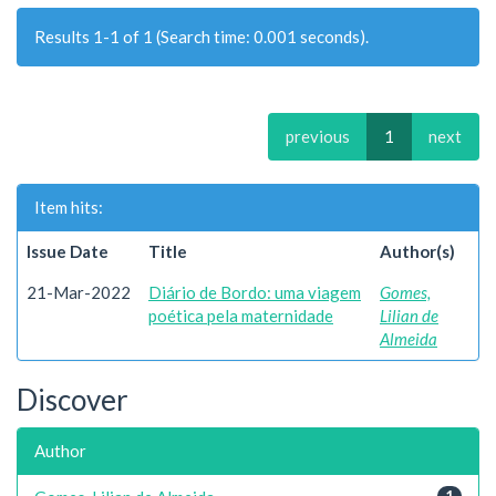
Results 1-1 of 1 (Search time: 0.001 seconds).
previous
1
next
Item hits:
Issue Date
Title
Author(s)
21-Mar-2022
Diário de Bordo: uma viagem
Gomes,
poética pela maternidade
Lilian de
Almeida
Discover
Author
1