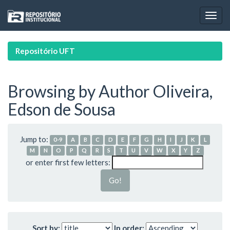
Skip
navigation
Repositório UFT
Browsing by Author Oliveira,
Edson de Sousa
Jump to:
0-9
A
B
C
D
E
F
G
H
I
J
K
L
M
N
O
P
Q
R
S
T
U
V
W
X
Y
Z
or enter first few letters:
Sort by:
In order: