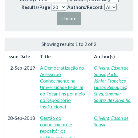
Results/Page
Authors/Record:
Showing results 1 to 2 of 2
Issue Date
Title
Author(s)
2-Sep-2019
A Democratização do
Oliveira, Edson de
Acesso ao
Sousa
;
Pôrto
Conhecimento na
Júnior, Francisco
Universidade Federal
Gilson Rebouças
;
do Tocantins por meio
Silva, Sinomar
do Repositório
Soares de Carvalho
Institucional
28-Sep-2018
Gestão do
Oliveira, Edson de
conhecimento e
Sousa
repositórios
institucionais nas