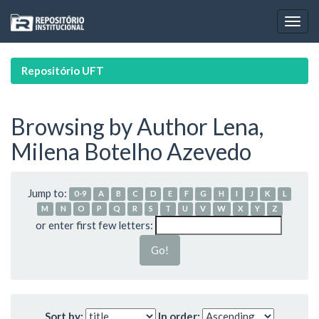
Skip
navigation
Repositório UFT
Browsing by Author Lena,
Milena Botelho Azevedo
Jump to:
0-9
A
B
C
D
E
F
G
H
I
J
K
L
M
N
O
P
Q
R
S
T
U
V
W
X
Y
Z
or enter first few letters:
Sort by:
In order: