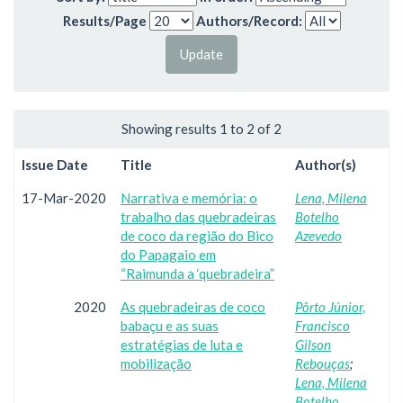
Results/Page
Authors/Record:
Showing results 1 to 2 of 2
Issue Date
Title
Author(s)
17-Mar-2020
Narrativa e memória: o
Lena, Milena
trabalho das quebradeiras
Botelho
de coco da região do Bico
Azevedo
do Papagaio em
“Raimunda a ‘quebradeira”
2020
As quebradeiras de coco
Pôrto Júnior,
babaçu e as suas
Francisco
estratégias de luta e
Gilson
mobilização
Rebouças
;
Lena, Milena
Botelho