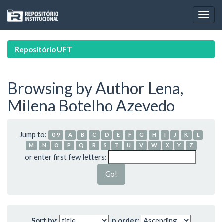
Skip
navigation
Repositório UFT
Browsing by Author Lena,
Milena Botelho Azevedo
Jump to:
0-9
A
B
C
D
E
F
G
H
I
J
K
L
M
N
O
P
Q
R
S
T
U
V
W
X
Y
Z
or enter first few letters:
Sort by:
In order: