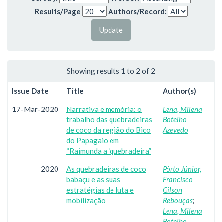
Results/Page
Authors/Record:
Showing results 1 to 2 of 2
Issue Date
Title
Author(s)
17-Mar-2020
Narrativa e memória: o
Lena, Milena
trabalho das quebradeiras
Botelho
de coco da região do Bico
Azevedo
do Papagaio em
“Raimunda a ‘quebradeira”
2020
As quebradeiras de coco
Pôrto Júnior,
babaçu e as suas
Francisco
estratégias de luta e
Gilson
mobilização
Rebouças
;
Lena, Milena
Botelho