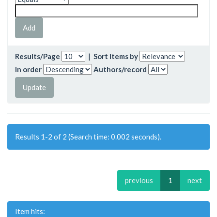
Results/Page
|
Sort items by
In order
Authors/record
Results 1-2 of 2 (Search time: 0.002 seconds).
previous
1
next
Item hits: