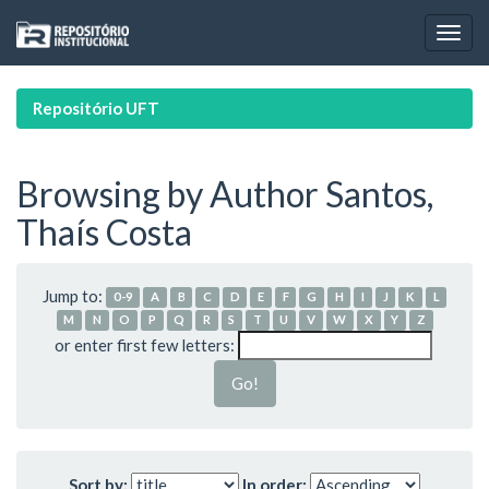
Skip
navigation
Repositório UFT
Browsing by Author Santos,
Thaís Costa
Jump to:
0-9
A
B
C
D
E
F
G
H
I
J
K
L
M
N
O
P
Q
R
S
T
U
V
W
X
Y
Z
or enter first few letters:
Sort by:
In order: