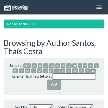
Skip
navigation
Repositório UFT
Browsing by Author Santos,
Thaís Costa
Jump to:
0-9
A
B
C
D
E
F
G
H
I
J
K
L
M
N
O
P
Q
R
S
T
U
V
W
X
Y
Z
or enter first few letters:
Sort by:
In order: